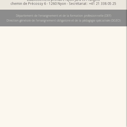
chemin de Précossy 6 - 1260 Nyon - Secrétariat : +41 21 338 05 25
Département de l'enseignement et de la formation professionnelle (DEF)
Direction générale de l'enseignement obligatoire et de la pédagogie spécialisée (DGEO)