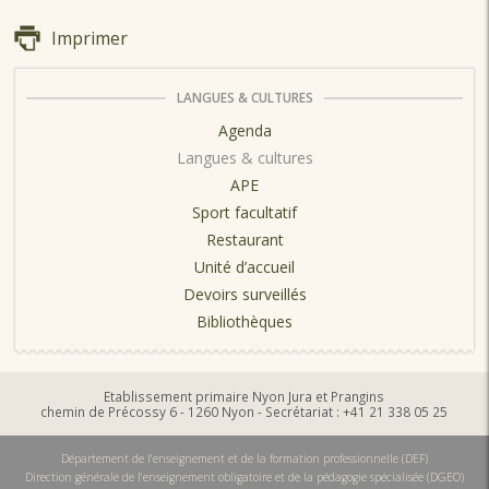
Imprimer
LANGUES & CULTURES
Agenda
Langues & cultures
APE
Sport facultatif
Restaurant
Unité d’accueil
Devoirs surveillés
Bibliothèques
Etablissement primaire Nyon Jura et Prangins
chemin de Précossy 6 - 1260 Nyon - Secrétariat : +41 21 338 05 25
Département de l'enseignement et de la formation professionnelle (DEF)
Direction générale de l'enseignement obligatoire et de la pédagogie spécialisée (DGEO)