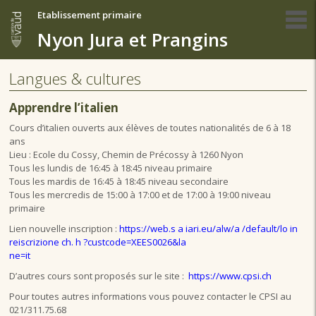
Etablissement primaire
Nyon Jura et Prangins
Langues & cultures
Apprendre l’italien
Cours d’italien ouverts aux élèves de toutes nationalités de 6 à 18
ans
Lieu : Ecole du Cossy, Chemin de Précossy à 1260 Nyon
Tous les lundis de 16:45 à 18:45 niveau primaire
Tous les mardis de 16:45 à 18:45 niveau secondaire
Tous les mercredis de 15:00 à 17:00 et de 17:00 à 19:00 niveau
primaire
Lien nouvelle inscription :
https://web.s a iari.eu/alw/a /default/lo in
reiscrizione ch. h ?custcode=XEES0026&la
ne=it
D’autres cours sont proposés sur le site :
https://www.cpsi.ch
Pour toutes autres informations vous pouvez contacter le CPSI au
021/311.75.68