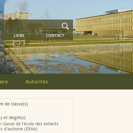
LIENS
CONTACT
aire
Autorités
e de classe(s)
s) et degré(s)
/ classe de l'école des enfants
ts d'autisme (EEAA)