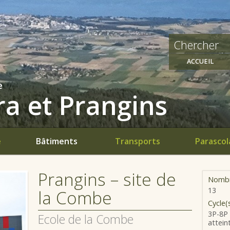
ACCUEIL
e
a et Prangins
e
Bâtiments
Transports
Parascol
Prangins – site de
Nombr
13
la Combe
Cycle(
3P-8P 
Ecole de la Combe
attein