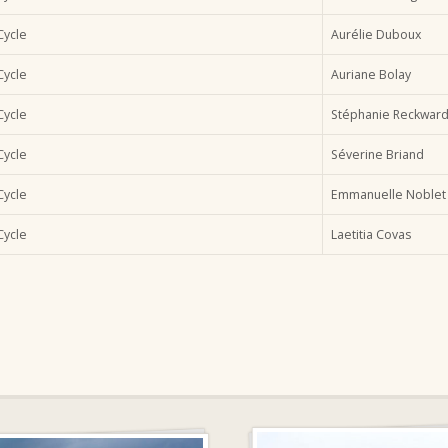
ycle
Aurélie Duboux
ycle
Auriane Bolay
ycle
Stéphanie Reckwar
ycle
Séverine Briand
ycle
Emmanuelle Noblet
ycle
Laetitia Covas