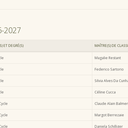
26-2027
S) ET DEGRÉ(S)
MAÎTRE(S) DE CLASS
cle
Magalie Restant
cle
Federico Sartorio
cle
Silvia Alves Da Cunh
cle
Céline Cucca
ycle
Claude Alain Balmer
ycle
Margot Berrezaie
ycle
Daniela Schilliger