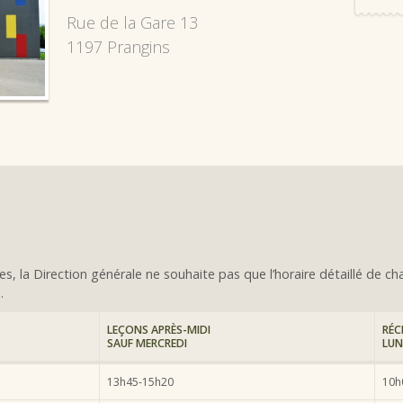
Rue de la Gare 13
1197 Prangins
s, la Direction générale ne souhaite pas que l’horaire détaillé de cha
.
LEÇONS APRÈS-MIDI
RÉC
SAUF MERCREDI
LUN
13h45-15h20
10h